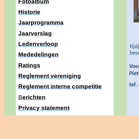
Fotoalbum
Historie
Jaarprogramma
Jaarverslag
Ledenverloop
tij
bes
Mededelingen
Ratings
Voo
Piet
Reglement vereniging
tel
Reglement interne competitie
B
erichten
Privacy statement