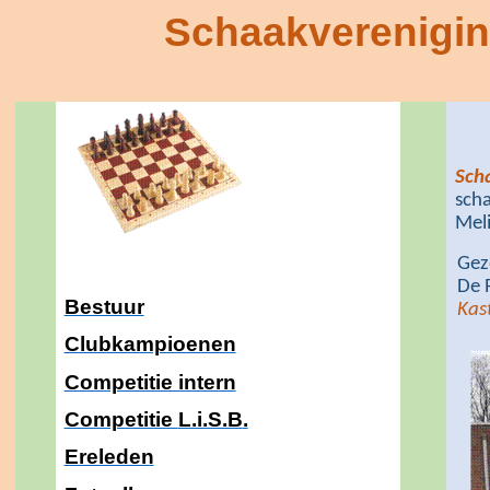
Schaakverenigin
S
ch
scha
Meli
Geze
De 
Bestuur
Kas
Clubkampioenen
Competitie intern
Competitie
L.i.S.B
.
Ereleden