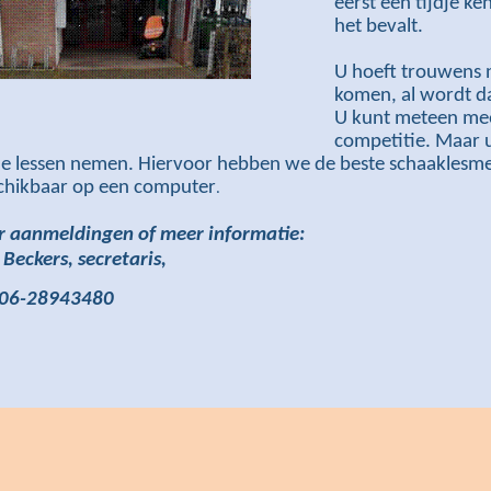
eerst een tijdje k
het bevalt.
U hoeft trouwens n
komen, al wordt dat
U kunt meteen me
competitie. Maar u
dje lessen nemen. Hiervoor hebben we de beste schaaklesm
chikbaar op een computer
.
r aanmeldingen of meer informatie:
 Beckers, secretaris,
. 06-28943480