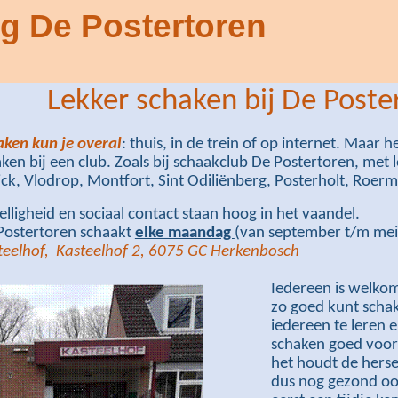
g De Postertoren
Lekker schaken bij De Poste
aken kun je overal
: thuis, in de trein of op internet. Maar he
ken bij een club. Zoals bij schaakclub De Postertoren, met
ck, Vlodrop, Montfort, Sint Odiliënberg, Posterholt, Roer
lligheid en sociaal contact staan hoog in het vaandel.
Postertoren schaakt
elke maandag
(van september t/m mei
teelhof
,
Kasteelhof
2, 6075 GC Herkenbosch
Iedereen is welkom
zo goed kunt schak
iedereen te leren 
schaken goed voor
het houdt de hersen
dus nog gezond oo